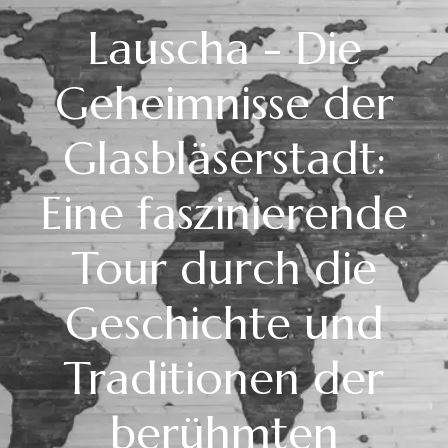
Lauscha - Die
Geheimnisse der
Glasbläserstadt:
Eine faszinierende
Tour durch die
Geschichte und
Traditionen der
berühmten